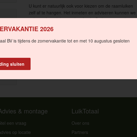
U kunt er natuurlijk ook voor kiezen om de raamluiken
zelf af te hangen. Het inmeten en adviseren kunnen we
ook op afstand doen m.b.v. foto’s. Dit bespaart tijd en
geld, maar garantie op de montage kunnen wij dan
ERVAKANTIE 2026
 of
natuurlijk niet geven.
atis
aal BV is tijdens de zomervakantie tot en met 10 augustus gesloten
Als u liever deze klus uitbesteedt en garantie wenst op
mee in een
offerte
.
ding sluiten
Advies & montage
LuikTotaal
Stel een vraag
Over ons
Advies op locatie
Partners