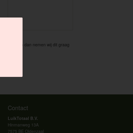
 het afhangen dan nemen wij dit graag
Contact
LuikTotaal B.V.
Hinmanweg 13A
7575 BE Oldenzaal