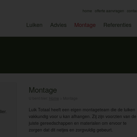
home
offerte aanvragen
conta
Luiken
Advies
Montage
Referenties
Montage
U bent hier:
Home
>
Montage
Luik Totaal heeft een eigen montageteam die de luiken
ier.
vakkundig voor u kan afhangen. Zij zijn voorzien van de
juiste gereedschappen en materialen om ervoor te
zorgen dat dit netjes en zorgvuldig gebeurt.