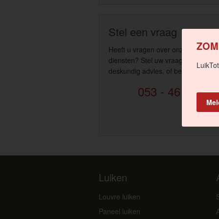
Stel een vraag
ZOM
Heeft u vragen over onze producten
diensten? Stel uw vraag voor een gr
LuikTot
deskundig advies, of bel ons via:
053 - 461 98 50
Mel
Luiken
Louvre luiken
Paneel luiken